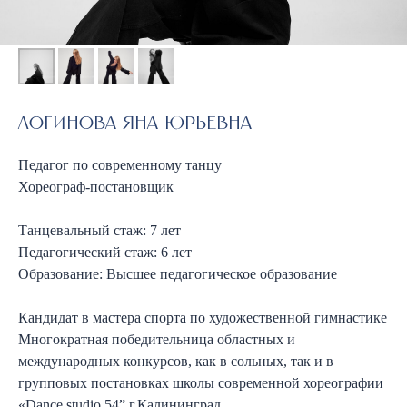
Логинова Яна Юрьевна
Педагог по современному танцу
Хореограф-постановщик
Танцевальный стаж: 7 лет
Педагогический стаж: 6 лет
Образование: Высшее педагогическое образование
Танцевальная студия Виктории Воробьевой NEBESA в
Санкт-Петербурге — одна из ведущих школ танцев для
Разработка
детей по направлениям современная хореография,
модерн и джаз. Член танцевальных федераций мира,
Кандидат в мастера спорта по художественной гимнастике
сайта
победитель Чемпиона России 2021(золото) и
Чемпионата Мира 2019 (бронза). Филиалы студии
Многократная победительница областных и
Преподаватели
Направления
Направления
танцев для детей на Горьковской, Ладожской, Беговой и
Летний лагерь
Расписание
Направления
в Кудрово. Занятия для детей от 2,5 лет.
Расписание
Стоимость
международных конкурсов, как в сольных, так и в
NEBESA
Стоимость
групповых постановках школы современной хореографии
«Dance studio 54” г.Калининград
Наверх