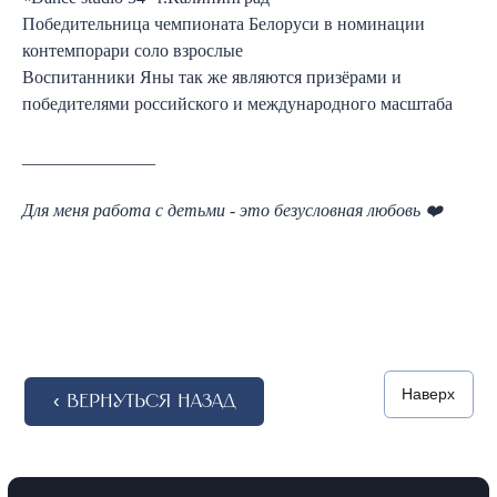
‹ Вернуться назад
Победительница чемпионата Белоруси в номинации
ДЕТИ
ВЗРОСЛЫЕ
контемпорари соло взрослые
Воспитанники Яны так же являются призёрами и
регистрация в кабинет
О студии
победителями российского и международного масштаба
Написать нам ›
+7 (911) 920-29-11
Документы
_______________
Политика обработки персональных
данных
Публичная оферта
Согласие на обработку персональных
данных
Для меня работа с детьми - это безусловная любовь ❤️
Согласие на получение рассылки рекламных
материалов
Прейскурант
ИП Кошеваров Максим
Андреевич
ИНН 645323675410
© 2025 NEBESA. Все права
designed by ak
защищены