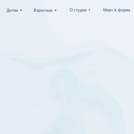
Мерч & форма
О студии
Детям
Взрослым
Ко
Детям