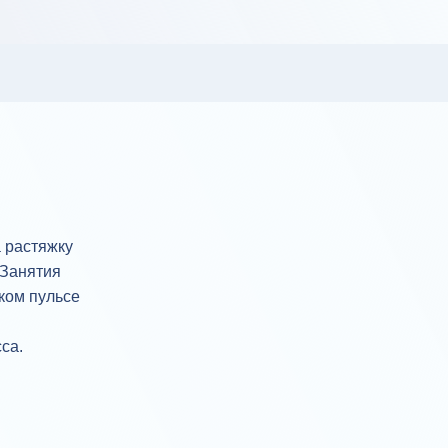
 растяжку
 Занятия
ком пульсе
са.